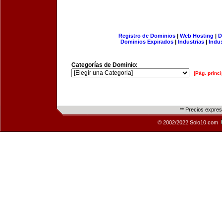
Registro de Dominios
|
Web Hosting
|
D
Dominios Expirados
|
Industrias
|
Indu
Categorías de Dominio:
[Pág. princi
** Precios expre
© 2002/2022 Solo10.com