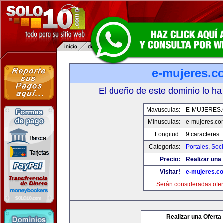
e-mujeres.c
El dueño de este dominio lo ha
Mayusculas:
E-MUJERES
Minusculas:
e-mujeres.co
Longitud:
9 caracteres
Categorias:
Portales
,
Soc
Precio:
Realizar una 
Visitar!
e-mujeres.c
Serán consideradas ofer
Realizar una Oferta