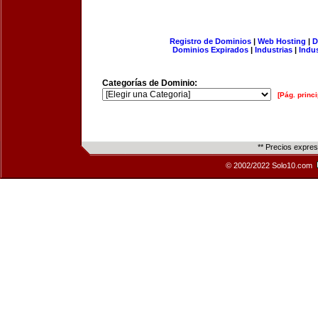
Registro de Dominios
|
Web Hosting
|
D
Dominios Expirados
|
Industrias
|
Indu
Categorías de Dominio:
[Pág. princi
** Precios expre
© 2002/2022 Solo10.com