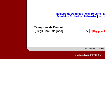
Registro de Dominios
|
Web Hosting
|
D
Dominios Expirados
|
Industrias
|
Indu
Categorías de Dominio:
[Pág. princi
** Precios expre
© 2002/2022 Solo10.com