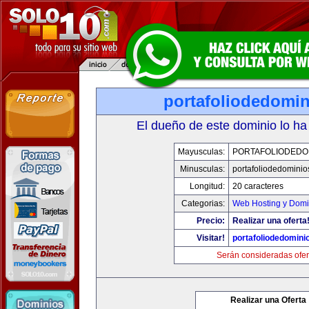
portafoliodedomi
El dueño de este dominio lo ha
Mayusculas:
PORTAFOLIODEDO
Minusculas:
portafoliodedomini
Longitud:
20 caracteres
Categorias:
Web Hosting y Domi
Precio:
Realizar una oferta
Visitar!
portafoliodedomini
Serán consideradas ofer
Realizar una Oferta