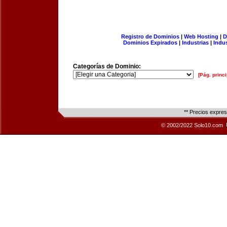
Registro de Dominios
|
Web Hosting
|
D
Dominios Expirados
|
Industrias
|
Indu
Categorías de Dominio:
[Pág. princi
** Precios expre
© 2002/2022 Solo10.com