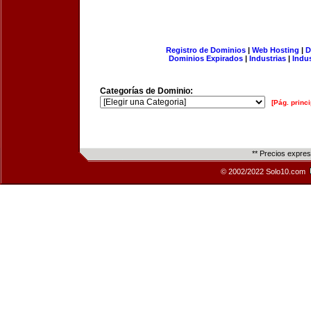
Registro de Dominios
|
Web Hosting
|
D
Dominios Expirados
|
Industrias
|
Indu
Categorías de Dominio:
[Pág. princi
** Precios expre
© 2002/2022 Solo10.com