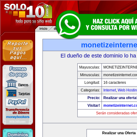
monetizeintern
El dueño de este dominio lo ha
Mayusculas:
MONETIZEINTERN
Minusculas:
monetizeinternet.c
Longitud:
16 caracteres
Categorias:
Internet
,
Web Hostin
Precio:
Realizar una oferta
Visitar!
monetizeinternet.
Serán consideradas ofer
Realizar una Oferta