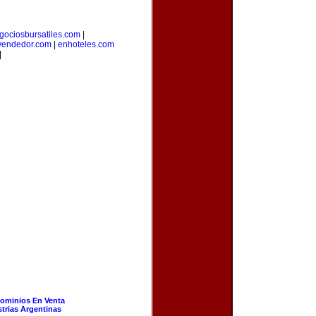
gociosbursatiles.com
|
vendedor.com
|
enhoteles.com
|
ominios En Venta
strias Argentinas