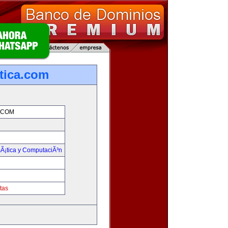
tica.com
.COM
mÃ¡tica y ComputaciÃ³n
tas