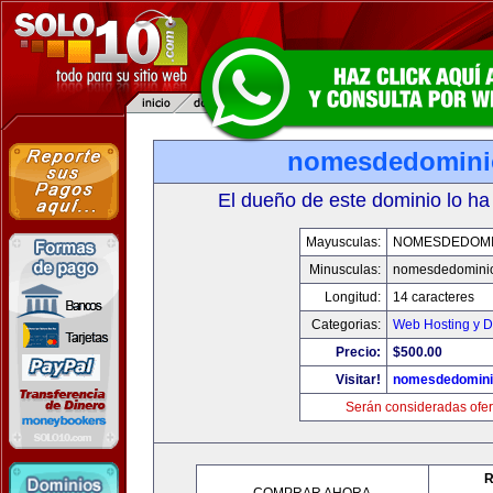
nomesdedomini
El dueño de este dominio lo ha
Mayusculas:
NOMESDEDOMI
Minusculas:
nomesdedomini
Longitud:
14 caracteres
Categorias:
Web Hosting y D
Precio:
$500.00
Visitar!
nomesdedomini
Serán consideradas ofer
R