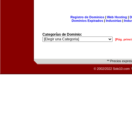
Registro de Dominios
|
Web Hosting
|
D
Dominios Expirados
|
Industrias
|
Indu
Categorías de Dominio:
[Pág. princi
** Precios expre
© 2002/2022 Solo10.com