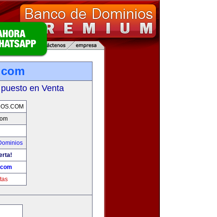
.com
 puesto en Venta
ROS.COM
com
Dominios
erta!
.com
tas