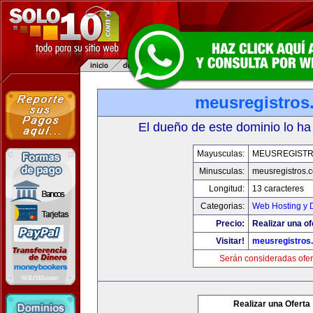
meusregistros
El dueño de este dominio lo ha
Mayusculas:
MEUSREGIST
Minusculas:
meusregistros.
Longitud:
13 caracteres
Categorias:
Web Hosting y 
Precio:
Realizar una of
Visitar!
meusregistros
Serán consideradas ofer
Realizar una Oferta