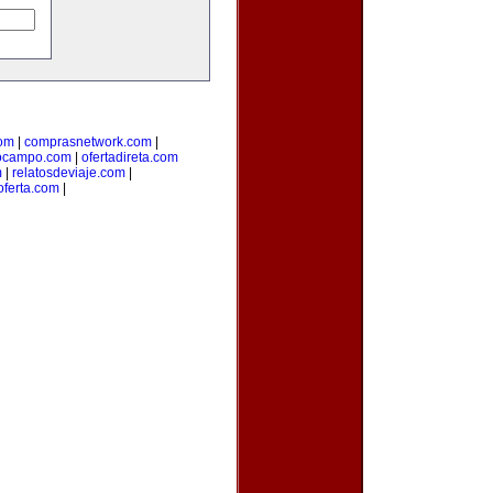
com
|
comprasnetwork.com
|
ocampo.com
|
ofertadireta.com
m
|
relatosdeviaje.com
|
oferta.com
|