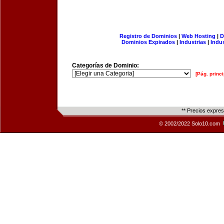
Registro de Dominios
|
Web Hosting
|
D
Dominios Expirados
|
Industrias
|
Indu
Categorías de Dominio:
[Pág. princi
** Precios expre
© 2002/2022 Solo10.com