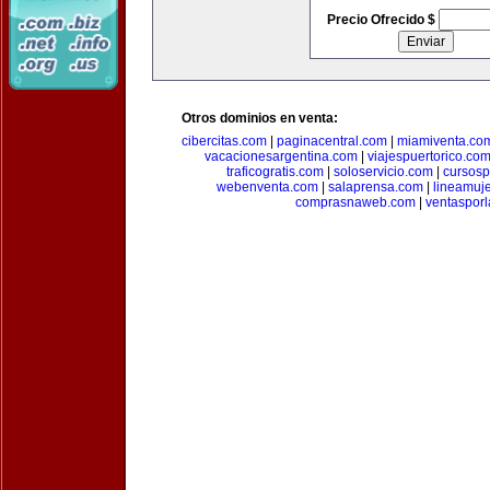
Precio Ofrecido $
Otros dominios en venta:
cibercitas.com
|
paginacentral.com
|
miamiventa.co
vacacionesargentina.com
|
viajespuertorico.co
traficogratis.com
|
soloservicio.com
|
cursosp
webenventa.com
|
salaprensa.com
|
lineamuj
comprasnaweb.com
|
ventaspor