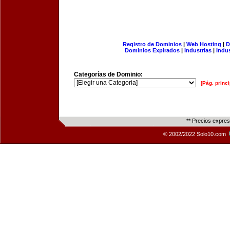
Registro de Dominios
|
Web Hosting
|
D
Dominios Expirados
|
Industrias
|
Indu
Categorías de Dominio:
[Pág. princi
** Precios expre
© 2002/2022 Solo10.com