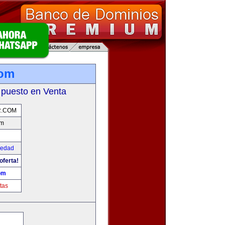
com
 puesto en Venta
R.COM
om
iedad
oferta!
om
tas