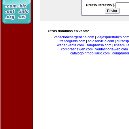
Precio Ofrecido $
Otros dominios en venta:
vacacionesargentina.com
|
viajespuertorico.co
traficogratis.com
|
soloservicio.com
|
cursosp
webenventa.com
|
salaprensa.com
|
lineamuj
comprasnaweb.com
|
ventasporlaweb.com
catalogoinmobiliario.com
|
comprador