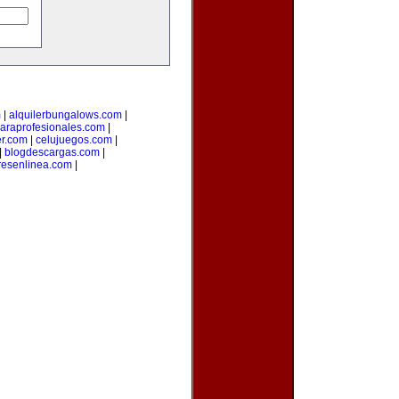
m
|
alquilerbungalows.com
|
araprofesionales.com
|
er.com
|
celujuegos.com
|
|
blogdescargas.com
|
esenlinea.com
|