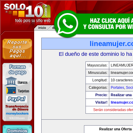
lineamujer.
El dueño de este dominio lo ha
Mayusculas:
LINEAMUJE
Minusculas:
lineamujer.c
Longitud:
10 caracteres
Categorias:
Portales
,
Soc
Precio:
Realizar una 
Visitar!
lineamujer.c
Serán consideradas ofer
Realizar una Oferta