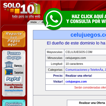
celujuegos.
El dueño de este dominio lo ha
Mayusculas:
CELUJUEGOS.COM
Minusculas:
celujuegos.com
Longitud:
10 caracteres
Categorias:
Comunicaciones y TelefonÃ­a
,
J
Precio:
Realizar una oferta!
Visitar!
celujuegos.com
Serán consideradas ofer
Realizar una Oferta