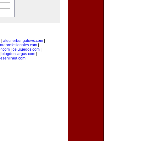
m
|
alquilerbungalows.com
|
araprofesionales.com
|
er.com
|
celujuegos.com
|
|
blogdescargas.com
|
esenlinea.com
|