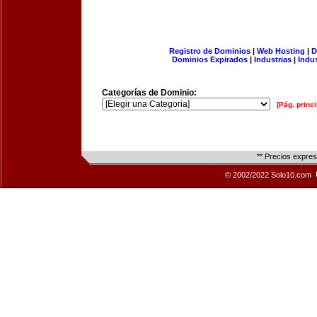
Registro de Dominios
|
Web Hosting
|
D
Dominios Expirados
|
Industrias
|
Indu
Categorías de Dominio:
[Pág. princi
** Precios expre
© 2002/2022 Solo10.com