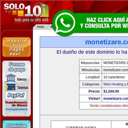
monetizare.
El dueño de este dominio lo ha
Mayusculas:
MONETIZARE.
Minusculas:
monetizare.co
Longitud:
10 caracteres
Categorias:
Web Hosting y 
Precio:
$1,500.00
Visitar!
monetizare.co
Serán consideradas ofer
R