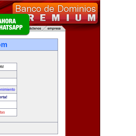
om
OM
enimiento
erta!
tas