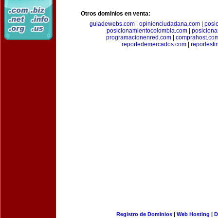
Otros dominios en venta:
guiadewebs.com
|
opinionciudadana.com
|
posi
posicionamientocolombia.com
|
posicion
programacionenred.com
|
comprahost.co
reportedemercados.com
|
reportesf
Registro de Dominios
|
Web Hosting
|
D