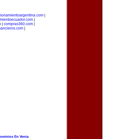
cionamientoargentina.com
|
amientoecuador.com
|
m
|
compras360.com
|
inancieros.com
|
ominios En Venta