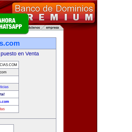
as.com
 puesto en Venta
CIAS.COM
.com
ticias
ta!
as.com
tas