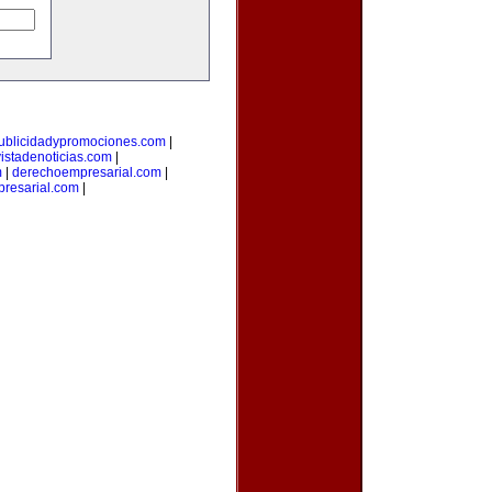
ublicidadypromociones.com
|
vistadenoticias.com
|
m
|
derechoempresarial.com
|
resarial.com
|