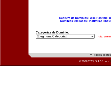
Registro de Dominios
|
Web Hosting
|
D
Dominios Expirados
|
Industrias
|
Indu
Categorías de Dominio:
[Pág. princi
** Precios expre
© 2002/2022 Solo10.com