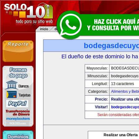
bodegasdecuy
El dueño de este dominio lo ha
Mayusculas:
BODEGASDEC
Minusculas:
bodegasdecuyo
Longitud:
13 caracteres
Categorias:
Alimentos y Beb
Precio:
Realizar una ofe
Visitar!
bodegasdecuy
Serán consideradas ofer
Realizar una Oferta