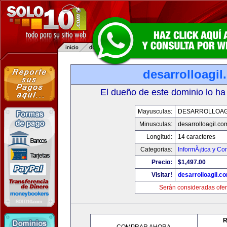
desarrolloagi
El dueño de este dominio lo ha
Mayusculas:
DESARROLLOAG
Minusculas:
desarrolloagil.co
Longitud:
14 caracteres
Categorias:
InformÃ¡tica y C
Precio:
$1,497.00
Visitar!
desarrolloagil.c
Serán consideradas ofer
R