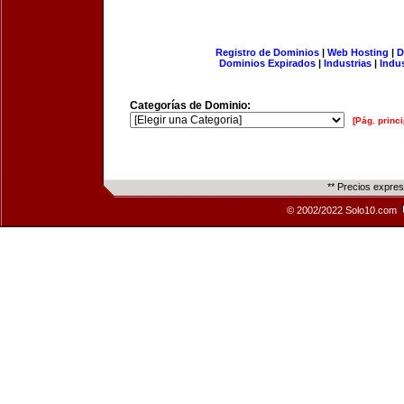
Registro de Dominios
|
Web Hosting
|
D
Dominios Expirados
|
Industrias
|
Indu
Categorías de Dominio:
[Pág. princi
** Precios expre
© 2002/2022 Solo10.com