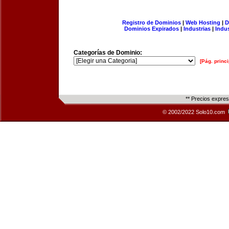
Registro de Dominios
|
Web Hosting
|
D
Dominios Expirados
|
Industrias
|
Indu
Categorías de Dominio:
[Pág. princi
** Precios expre
© 2002/2022 Solo10.com