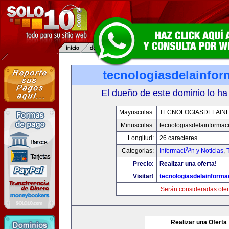
tecnologiasdelainfo
El dueño de este dominio lo ha
Mayusculas:
TECNOLOGIASDELAIN
Minusculas:
tecnologiasdelainformac
Longitud:
26 caracteres
Categorias:
InformaciÃ³n y Noticias
,
Precio:
Realizar una oferta!
Visitar!
tecnologiasdelainforma
Serán consideradas ofer
Realizar una Oferta