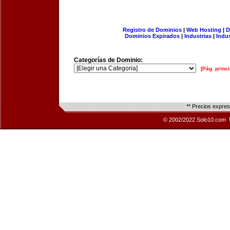
Registro de Dominios
|
Web Hosting
|
D
Dominios Expirados
|
Industrias
|
Indu
Categorías de Dominio:
[Pág. princi
** Precios expre
© 2002/2022 Solo10.com