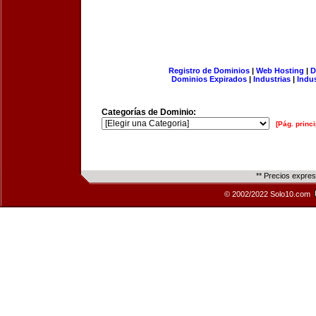
Registro de Dominios
|
Web Hosting
|
D
Dominios Expirados
|
Industrias
|
Indu
Categorías de Dominio:
[Pág. princi
** Precios expre
© 2002/2022 Solo10.com