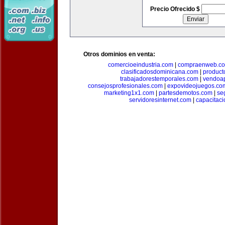
Precio Ofrecido $
Otros dominios en venta:
comercioeindustria.com
|
compraenweb.c
clasificadosdominicana.com
|
product
trabajadorestemporales.com
|
vendoa
consejosprofesionales.com
|
expovideojuegos.co
marketing1x1.com
|
partesdemotos.com
|
se
servidoresinternet.com
|
capacitaci