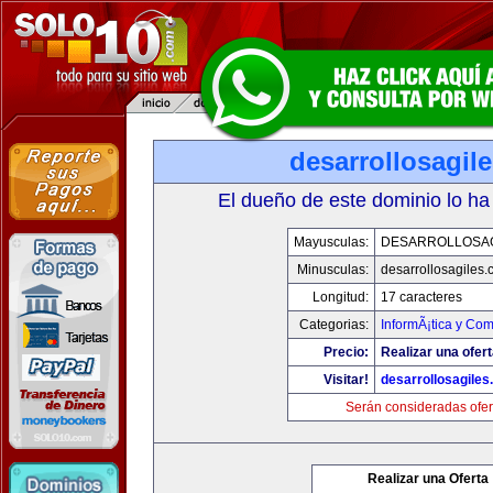
desarrollosagil
El dueño de este dominio lo ha
Mayusculas:
DESARROLLOSA
Minusculas:
desarrollosagiles
Longitud:
17 caracteres
Categorias:
InformÃ¡tica y Co
Precio:
Realizar una ofert
Visitar!
desarrollosagile
Serán consideradas ofer
Realizar una Oferta