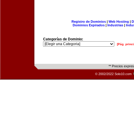
Registro de Dominios
|
Web Hosting
|
D
Dominios Expirados
|
Industrias
|
Indu
Categorías de Dominio:
[Pág. princi
** Precios expre
© 2002/2022 Solo10.com