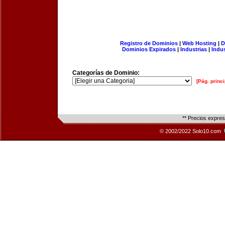
Registro de Dominios
|
Web Hosting
|
D
Dominios Expirados
|
Industrias
|
Indu
Categorías de Dominio:
[Pág. princi
** Precios expre
© 2002/2022 Solo10.com