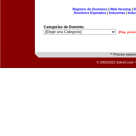
Registro de Dominios
|
Web Hosting
|
D
Dominios Expirados
|
Industrias
|
Indu
Categorías de Dominio:
[Pág. princi
** Precios expre
© 2002/2022 Solo10.com