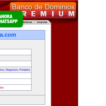
ca.com
nico
,
Negocios
,
Portales
tas