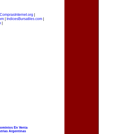
ComprasInternet.org
|
com
|
IndicesBursatiles.com
|
m
|
ominios En Venta
strias Argentinas