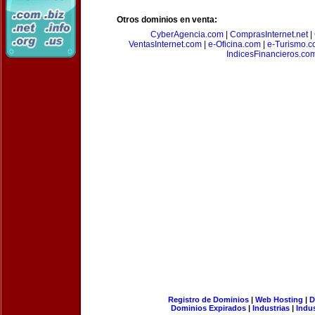
Otros dominios en venta:
CyberAgencia.com
|
ComprasInternet.net
|
VentasInternet.com
|
e-Oficina.com
|
e-Turismo.
IndicesFinancieros.co
Registro de Dominios
|
Web Hosting
|
D
Dominios Expirados
|
Industrias
|
Indu