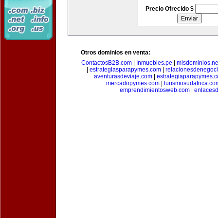
Precio Ofrecido $
Otros dominios en venta:
ContactosB2B.com
|
Inmuebles.pe
|
misdominios.ne
|
estrategiasparapymes.com
|
relacionesdenegoc
aventurasdeviaje.com
|
estrategiaparapymes.
mercadopymes.com
|
turismosudafrica.co
emprendimientosweb.com
|
enlaces