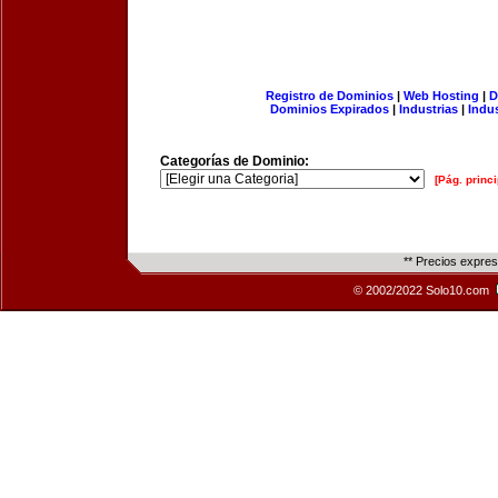
Registro de Dominios
|
Web Hosting
|
D
Dominios Expirados
|
Industrias
|
Indu
Categorías de Dominio:
[Pág. princi
** Precios expre
© 2002/2022 Solo10.com