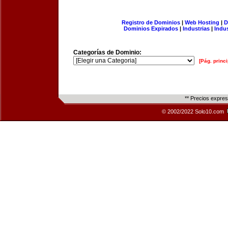
Registro de Dominios
|
Web Hosting
|
D
Dominios Expirados
|
Industrias
|
Indu
Categorías de Dominio:
[Pág. princi
** Precios expre
© 2002/2022 Solo10.com