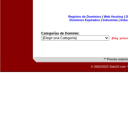
Registro de Dominios
|
Web Hosting
|
D
Dominios Expirados
|
Industrias
|
Indu
Categorías de Dominio:
[Pág. princi
** Precios expre
© 2002/2022 Solo10.com