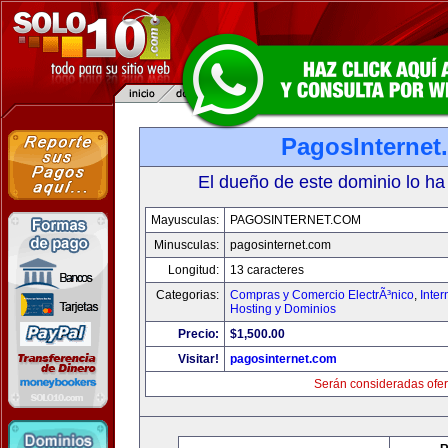
PagosInternet
El dueño de este dominio lo ha
Mayusculas:
PAGOSINTERNET.COM
Minusculas:
pagosinternet.com
Longitud:
13 caracteres
Categorias:
Compras y Comercio ElectrÃ³nico
,
Inter
Hosting y Dominios
Precio:
$1,500.00
Visitar!
pagosinternet.com
Serán consideradas ofer