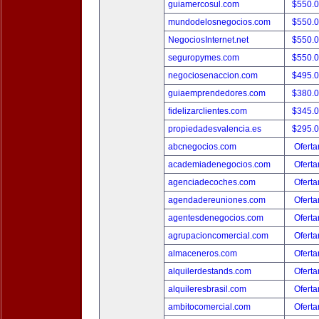
guiamercosul.com
$550.
mundodelosnegocios.com
$550.
NegociosInternet.net
$550.
seguropymes.com
$550.
negociosenaccion.com
$495.
guiaemprendedores.com
$380.
fidelizarclientes.com
$345.
propiedadesvalencia.es
$295.
abcnegocios.com
Oferta
academiadenegocios.com
Oferta
agenciadecoches.com
Oferta
agendadereuniones.com
Oferta
agentesdenegocios.com
Oferta
agrupacioncomercial.com
Oferta
almaceneros.com
Oferta
alquilerdestands.com
Oferta
alquileresbrasil.com
Oferta
ambitocomercial.com
Oferta