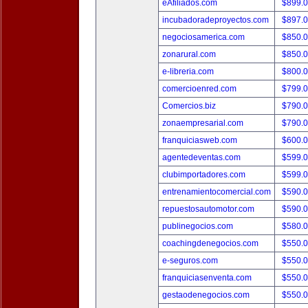
eAfiliados.com
$899.
incubadoradeproyectos.com
$897.
negociosamerica.com
$850.
zonarural.com
$850.
e-libreria.com
$800.
comercioenred.com
$799.
Comercios.biz
$790.
zonaempresarial.com
$790.
franquiciasweb.com
$600.
agentedeventas.com
$599.
clubimportadores.com
$599.
entrenamientocomercial.com
$590.
repuestosautomotor.com
$590.
publinegocios.com
$580.
coachingdenegocios.com
$550.
e-seguros.com
$550.
franquiciasenventa.com
$550.
gestaodenegocios.com
$550.