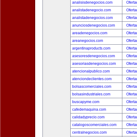
analisisdenegocios.com
Oferta
analistadenegocio.com
Oferta
analistadenegocios.com
Oferta
anunciosdenegocios.com
Oferta
areadenegocios.com
Oferta
areanegocios.com
Oferta
argentinaproducts.com
Oferta
asesoresdenegocios.com
Oferta
asesoriasdenegocios.com
Oferta
atencionalpublico.com
Oferta
atenciondeclientes.com
Oferta
bolsascomerciales.com
Oferta
bolsasindustriales.com
Oferta
buscapyme.com
Oferta
cafedemaquina.com
Oferta
calidadyprecio.com
Oferta
catalogoscomerciales.com
Oferta
centralnegocios.com
Oferta