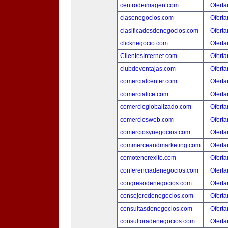
centrodeimagen.com
Oferta
clasenegocios.com
Oferta
clasificadosdenegocios.com
Oferta
clicknegocio.com
Oferta
ClientesInternet.com
Oferta
clubdeventajas.com
Oferta
comercialcenter.com
Oferta
comercialice.com
Oferta
comercioglobalizado.com
Oferta
comerciosweb.com
Oferta
comerciosynegocios.com
Oferta
commerceandmarketing.com
Oferta
comotenerexito.com
Oferta
conferenciadenegocios.com
Oferta
congresodenegocios.com
Oferta
consejerodenegocios.com
Oferta
consultasdenegocios.com
Oferta
consultoradenegocios.com
Oferta