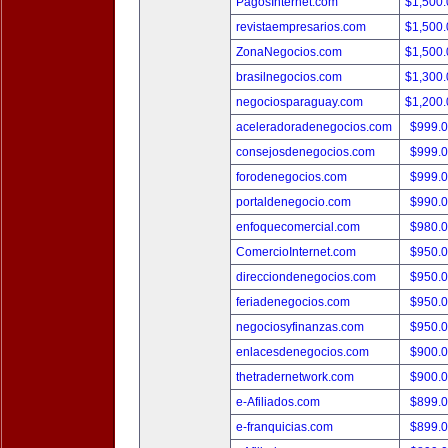
PagosInternet.com
$1,500
revistaempresarios.com
$1,500
ZonaNegocios.com
$1,500
brasilnegocios.com
$1,300
negociosparaguay.com
$1,200
aceleradoradenegocios.com
$999.
consejosdenegocios.com
$999.
forodenegocios.com
$999.
portaldenegocio.com
$990.
enfoquecomercial.com
$980.
ComercioInternet.com
$950.
direcciondenegocios.com
$950.
feriadenegocios.com
$950.
negociosyfinanzas.com
$950.
enlacesdenegocios.com
$900.
thetradernetwork.com
$900.
e-Afiliados.com
$899.
e-franquicias.com
$899.