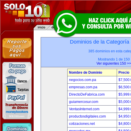
Dominios de la Categoría
385 dominios en esta categ
Mostrando 1 de 150
Ver siguientes 150 >>
Nombre de Dominio
Precio
negocios.com.pa
$7,500
empresas.com.pa
$6,500
DirectoDeFabrica.com
$5,999
guiamercosur.com
$5,000
VentasInternet.com
$4,999
productosdigitales.com
$4,950
cotizaciones.net
$4,800