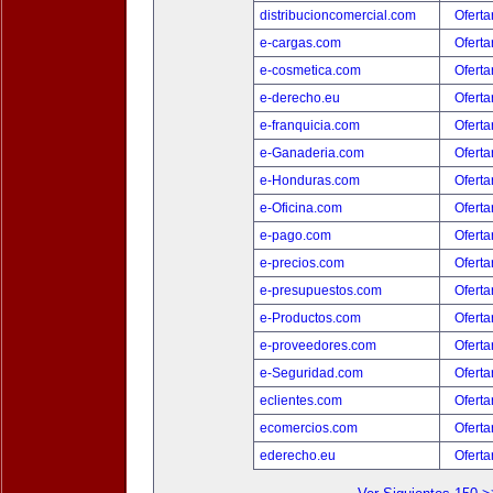
distribucioncomercial.com
Oferta
e-cargas.com
Oferta
e-cosmetica.com
Oferta
e-derecho.eu
Oferta
e-franquicia.com
Oferta
e-Ganaderia.com
Oferta
e-Honduras.com
Oferta
e-Oficina.com
Oferta
e-pago.com
Oferta
e-precios.com
Oferta
e-presupuestos.com
Oferta
e-Productos.com
Oferta
e-proveedores.com
Oferta
e-Seguridad.com
Oferta
eclientes.com
Oferta
ecomercios.com
Oferta
ederecho.eu
Oferta