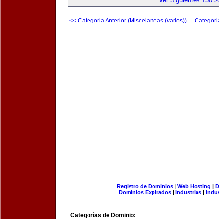
Ver Siguientes 150 >
<< Categoria Anterior (Miscelaneas (varios))
Categori
Registro de Dominios
|
Web Hosting
|
D
Dominios Expirados
|
Industrias
|
Indu
Categorías de Dominio: