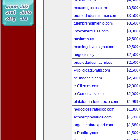
mercados.mx
$4,500
meusnegocios.com
$3,500
propiedadesmiramar.com
$3,500
tuemprendimiento.com
$3,500
infocomerciales.com
$3,000
business.uy
$2,500
meetingsbydesign.com
$2,500
negocios.uy
$2,500
propiedadesmadrid.es
$2,500
PublicidadGratis.com
$2,500
seunegocio.com
$2,500
e-Clientes.com
$2,000
e-Comercios.com
$2,000
plataformadenegocio.com
$1,999
negocioestrategico.com
$1,800
expoempresarios.com
$1,700
argentinaforexport.com
$1,680
e-Publicity.com
$1,500