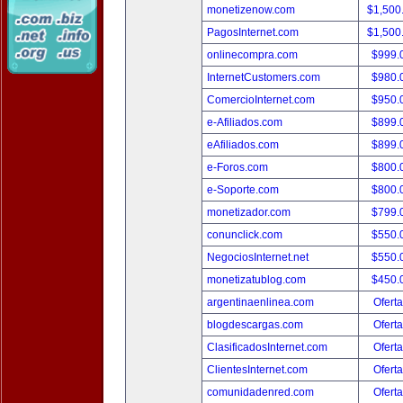
monetizenow.com
$1,500
PagosInternet.com
$1,500
onlinecompra.com
$999.
InternetCustomers.com
$980.
ComercioInternet.com
$950.
e-Afiliados.com
$899.
eAfiliados.com
$899.
e-Foros.com
$800.
e-Soporte.com
$800.
monetizador.com
$799.
conunclick.com
$550.
NegociosInternet.net
$550.
monetizatublog.com
$450.
argentinaenlinea.com
Oferta
blogdescargas.com
Oferta
ClasificadosInternet.com
Oferta
ClientesInternet.com
Oferta
comunidadenred.com
Oferta