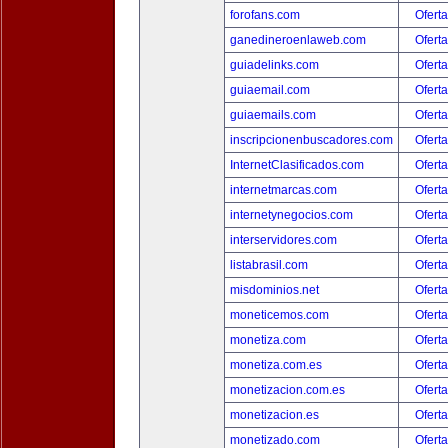
forofans.com
Oferta
ganedineroenlaweb.com
Oferta
guiadelinks.com
Oferta
guiaemail.com
Oferta
guiaemails.com
Oferta
inscripcionenbuscadores.com
Oferta
InternetClasificados.com
Oferta
internetmarcas.com
Oferta
internetynegocios.com
Oferta
interservidores.com
Oferta
listabrasil.com
Oferta
misdominios.net
Oferta
moneticemos.com
Oferta
monetiza.com
Oferta
monetiza.com.es
Oferta
monetizacion.com.es
Oferta
monetizacion.es
Oferta
monetizado.com
Oferta