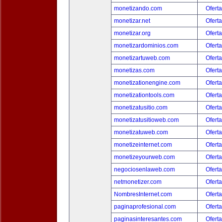
monetizando.com
Oferta
monetizar.net
Oferta
monetizar.org
Oferta
monetizardominios.com
Oferta
monetizartuweb.com
Oferta
monetizas.com
Oferta
monetizationengine.com
Oferta
monetizationtools.com
Oferta
monetizatusitio.com
Oferta
monetizatusitioweb.com
Oferta
monetizatuweb.com
Oferta
monetizeinternet.com
Oferta
monetizeyourweb.com
Oferta
negociosenlaweb.com
Oferta
netmonetizer.com
Oferta
NombresInternet.com
Oferta
paginaprofesional.com
Oferta
paginasinteresantes.com
Oferta