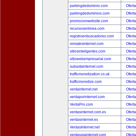
parkingdedominio.com
Oferta
parkingdedominios.com
Oferta
promocionwebsite.com
Oferta
recursosenlinea.com
Oferta
registroenbuscadores.com
Oferta
rematesinternet.com
Oferta
sitiosinteligentes.com
Oferta
sitiowebempresarial.com
Oferta
subastainternet.com
Oferta
trafficmonetization.co.uk
Oferta
trafficmonetize.com
Oferta
ventainternet.net
Oferta
ventaporinternet.com
Oferta
VentaPro.com
Oferta
ventasinternet.com.es
Oferta
ventasinternet.es
Oferta
VentasInternet.net
Oferta
ventasviainternet.com
Oferta