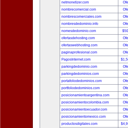
netmonetizer.com
Ofe
nombrecomercial.com
Ofe
nombrescomerciales.com
Ofe
nombresdedominio.info
Ofe
nomesdedominio.com
$5
ofertasdehosting.com
Ofe
ofertaswebhosting.com
Ofe
paginaprofesional.com
Ofe
PagosInternet.com
$1,
parkingdedominio.com
Ofe
parkingdedominios.com
Ofe
portafoliodedominios.com
Ofe
portfoliodedominios.com
Ofe
posicionamientoargentina.com
Ofe
posicionamientocolombia.com
Ofe
posicionamientoecuador.com
Ofe
posicionamientomexico.com
Ofe
productosdigitales.com
$4,