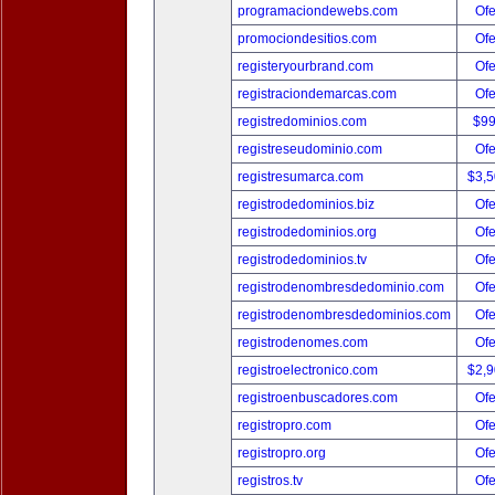
programaciondewebs.com
Ofe
promociondesitios.com
Ofe
registeryourbrand.com
Ofe
registraciondemarcas.com
Ofe
registredominios.com
$9
registreseudominio.com
Ofe
registresumarca.com
$3,
registrodedominios.biz
Ofe
registrodedominios.org
Ofe
registrodedominios.tv
Ofe
registrodenombresdedominio.com
Ofe
registrodenombresdedominios.com
Ofe
registrodenomes.com
Ofe
registroelectronico.com
$2,
registroenbuscadores.com
Ofe
registropro.com
Ofe
registropro.org
Ofe
registros.tv
Ofe