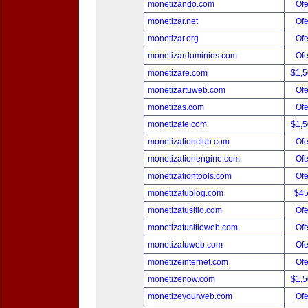
monetizando.com
Ofe
monetizar.net
Ofe
monetizar.org
Ofe
monetizardominios.com
Ofe
monetizare.com
$1,
monetizartuweb.com
Ofe
monetizas.com
Ofe
monetizate.com
$1,
monetizationclub.com
Ofe
monetizationengine.com
Ofe
monetizationtools.com
Ofe
monetizatublog.com
$4
monetizatusitio.com
Ofe
monetizatusitioweb.com
Ofe
monetizatuweb.com
Ofe
monetizeinternet.com
Ofe
monetizenow.com
$1,
monetizeyourweb.com
Ofe