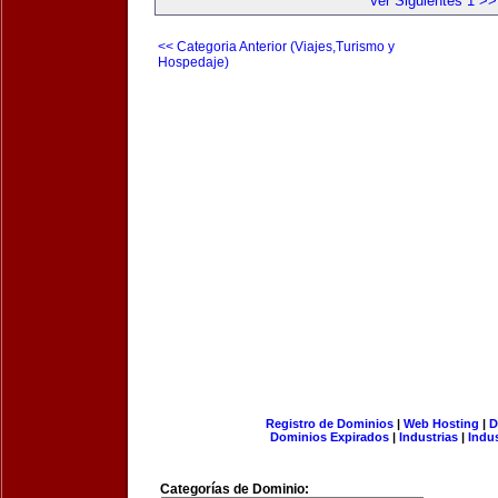
Ver Siguientes 1 >>
<< Categoria Anterior (Viajes,Turismo y
Hospedaje)
Registro de Dominios
|
Web Hosting
|
D
Dominios Expirados
|
Industrias
|
Indu
Categorías de Dominio: