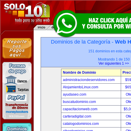
Dominios de la Categoría -
Web H
151 dominios en esta categ
Mostrando 1 de 150
Ver siguientes 1 >>
Nombre de Dominio
Prec
administraciondeservidores.com
$5
AlojamientoLinux.com
$6
ayudaseo.com
Ofe
buscatudominio.com
Ofe
capacitacionweb.com
$5,
carteradigital.com
Ofe
catalogodominios.com
Ofe