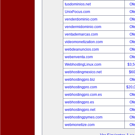
tusdominios.net
Ofe
UnixFocus.com
Ofe
venderdominio.com
Ofe
vendermidominio.com
Ofe
ventademarcas.com
Ofe
videomonetization.com
Ofe
webdeanuncios.com
Ofe
webenventa.com
Ofe
WebhostingLinux.com
$3,
webhostingmexico.net
$6
webhostingpro.biz
Ofe
webhostingpro.com
$20,
webhostingpro.com.es
Ofe
webhostingpro.es
Ofe
webhostingpro.net
Ofe
webhostingpymes.com
Ofe
webmonetize.com
Ofe